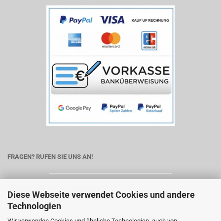
FRAGEN? RUFEN SIE UNS AN!
Alufritze Inh. Javier Frangenheim
Diese Webseite verwendet Cookies und andere
Seeburger Str. 13
Technologien
13581 Berlin
Wir verwenden Cookies und ähnliche Technologien, auch von