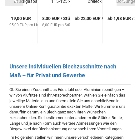
eck
Druckgaspackung
115-125 x
Dreieck
Bohrungen
transparent 200...
22.23 mm in
Korn120...
R / Stück
19,00 EUR
8,00 EUR / Stück
ab 22,00 EUR / Stück
ab 1,98 EUR / St
95,00 EUR pro Liter
8,00 EUR pro Stück
Unsere individuellen Blechzuschnitte nach
Maß – für Privat und Gewerbe
Ob Sie einen Zuschnitt aus Edelstahl oder Aluminium benötigen –
wir von Alufritze sind Ihr Ansprechpartner. Wählen Sie einfach das
jeweilige Material aus und übermitteln Sie uns anschließend in
unserem Online-Konfigurator die exakten Maße. Wir kümmern uns
daraufhin darum, ein Blech ganz nach Ihren Wünschen
zuzuschneiden. Sie bestimmen unter anderem die Stärke, Breite,
Länge und je nach Form auch weitere Abmessungen wie den
Biegewinkel der Blechabkantung ganz nach Ihren Vorstellungen.
Im Folgenden stellen wir Ihnen unsere verschiedenen Kategorien