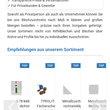
✓ Transparente Preise & Versandkosten
✓ Für Privatkunden & Gewerbe
Sowohl als Privatperson als auch als Unternehmen können Sie
bei uns Blechzuschnitte nach Maß in kleinen und großen
Mengen bestellen – präzise nach Ihren Vorgaben gefertigt.
Unser Sortiment reicht von Riffelblechen und Blechen über
Rohre und Profile bis hin zu individuellen Ausschnitten.
Empfehlungen aus unserem Sortiment
P
TOP
TOP
TOP
TOP
schnitt
S 78 klebt &
TYROLIT-
Metallzuschnitt
Metallzuschni
enkliges
dichtet
Fächerscheibe
rechtwinkliges
Rechteck mit 