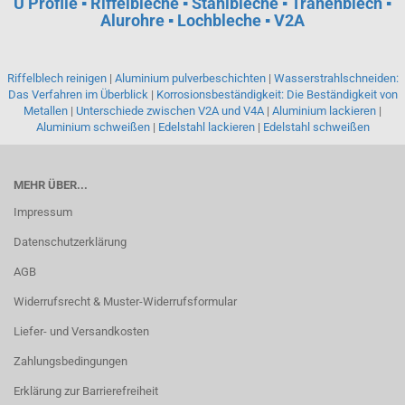
U Profile ▪ Riffelbleche ▪ Stahlbleche ▪ Tränenblech ▪
Alurohre ▪ Lochbleche ▪ V2A
Riffelblech reinigen
|
Aluminium pulverbeschichten
|
Wasserstrahlschneiden:
Das Verfahren im Überblick
|
Korrosionsbeständigkeit: Die Beständigkeit von
Metallen
|
Unterschiede zwischen V2A und V4A
|
Aluminium lackieren
|
Aluminium schweißen
|
Edelstahl lackieren
|
Edelstahl schweißen
MEHR ÜBER...
Impressum
Datenschutzerklärung
AGB
Widerrufsrecht & Muster-Widerrufsformular
Liefer- und Versandkosten
Zahlungsbedingungen
Erklärung zur Barrierefreiheit