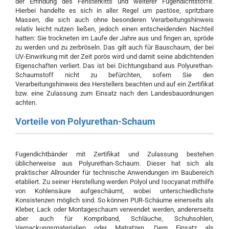
der Erfindung des Fensterkitts und weiterer Fugendichtstoffe.
Hierbei handelte es sich in aller Regel um pastöse, spritzbare
Massen, die sich auch ohne besonderen Verarbeitungshinweis
relativ leicht nutzen ließen, jedoch einen entscheidenden Nachteil
hatten: Sie trockneten im Laufe der Jahre aus und fingen an, spröde
zu werden und zu zerbröseln. Das gilt auch für Bauschaum, der bei
UV-Einwirkung mit der Zeit porös wird und damit seine abdichtenden
Eigenschaften verliert. Das ist bei Dichtungsband aus Polyurethan-
Schaumstoff nicht zu befürchten, sofern Sie den
Verarbeitungshinweis des Herstellers beachten und auf ein Zertifikat
bzw. eine Zulassung zum Einsatz nach den Landesbauordnungen
achten.
Vorteile von Polyurethan-Schaum
Fugendichtbänder mit Zertifikat und Zulassung bestehen
üblicherweise aus Polyurethan-Schaum. Dieser hat sich als
praktischer Allrounder für technische Anwendungen im Baubereich
etabliert. Zu seiner Herstellung werden Polyol und Isocyanat mithilfe
von Kohlensäure aufgeschäumt, wobei unterschiedlichste
Konsistenzen möglich sind. So können PUR-Schäume einerseits als
Kleber, Lack oder Montageschaum verwendet werden, andererseits
aber auch für Kompriband, Schläuche, Schuhsohlen,
Verpackungsmaterialien oder Matratzen. Dem Einsatz als