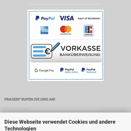
FRAGEN? RUFEN SIE UNS AN!
Alufritze Inh. Javier Frangenheim
Diese Webseite verwendet Cookies und andere
Seeburger Str. 13
Technologien
13581 Berlin