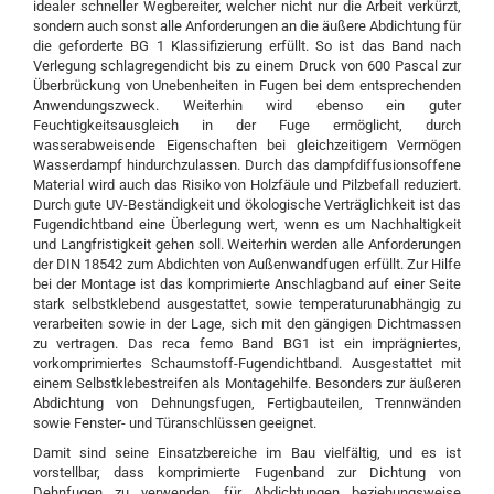
idealer schneller Wegbereiter, welcher nicht nur die Arbeit verkürzt,
sondern auch sonst alle Anforderungen an die äußere Abdichtung für
die geforderte BG 1 Klassifizierung erfüllt. So ist das Band nach
Verlegung schlagregendicht bis zu einem Druck von 600 Pascal zur
Überbrückung von Unebenheiten in Fugen bei dem entsprechenden
Anwendungszweck. Weiterhin wird ebenso ein guter
Feuchtigkeitsausgleich in der Fuge ermöglicht, durch
wasserabweisende Eigenschaften bei gleichzeitigem Vermögen
Wasserdampf hindurchzulassen. Durch das dampfdiffusionsoffene
Material wird auch das Risiko von Holzfäule und Pilzbefall reduziert.
Durch gute UV-Beständigkeit und ökologische Verträglichkeit ist das
Fugendichtband eine Überlegung wert, wenn es um Nachhaltigkeit
und Langfristigkeit gehen soll. Weiterhin werden alle Anforderungen
der DIN 18542 zum Abdichten von Außenwandfugen erfüllt. Zur Hilfe
bei der Montage ist das komprimierte Anschlagband auf einer Seite
stark selbstklebend ausgestattet, sowie temperaturunabhängig zu
verarbeiten sowie in der Lage, sich mit den gängigen Dichtmassen
zu vertragen.
Das reca femo Band BG1 ist ein imprägniertes,
vorkomprimiertes Schaumstoff-Fugendichtband. Ausgestattet mit
einem Selbstklebestreifen als Montagehilfe. Besonders zur äußeren
Abdichtung von Dehnungsfugen, Fertigbauteilen, Trennwänden
sowie Fenster- und Türanschlüssen geeignet.
Damit sind seine Einsatzbereiche im Bau vielfältig, und es ist
vorstellbar, dass komprimierte Fugenband zur Dichtung von
Dehnfugen zu verwenden, für Abdichtungen beziehungsweise