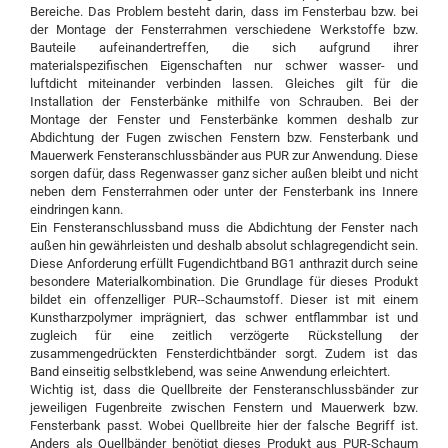
Bereiche. Das Problem besteht darin, dass im Fensterbau bzw. bei
der Montage der Fensterrahmen verschiedene Werkstoffe bzw.
Bauteile aufeinandertreffen, die sich aufgrund ihrer
materialspezifischen Eigenschaften nur schwer wasser- und
luftdicht miteinander verbinden lassen. Gleiches gilt für die
Installation der Fensterbänke mithilfe von Schrauben. Bei der
Montage der Fenster und Fensterbänke kommen deshalb zur
Abdichtung der Fugen zwischen Fenstern bzw. Fensterbank und
Mauerwerk Fensteranschlussbänder aus PUR zur Anwendung. Diese
sorgen dafür, dass Regenwasser ganz sicher außen bleibt und nicht
neben dem Fensterrahmen oder unter der Fensterbank ins Innere
eindringen kann.
Ein Fensteranschlussband muss die Abdichtung der Fenster nach
außen hin gewährleisten und deshalb absolut schlagregendicht sein.
Diese Anforderung erfüllt Fugendichtband BG1 anthrazit durch seine
besondere Materialkombination. Die Grundlage für dieses Produkt
bildet ein offenzelliger PUR--Schaumstoff. Dieser ist mit einem
Kunstharzpolymer imprägniert, das schwer entflammbar ist und
zugleich für eine zeitlich verzögerte Rückstellung der
zusammengedrückten Fensterdichtbänder sorgt. Zudem ist das
Band einseitig selbstklebend, was seine Anwendung erleichtert.
Wichtig ist, dass die Quellbreite der Fensteranschlussbänder zur
jeweiligen Fugenbreite zwischen Fenstern und Mauerwerk bzw.
Fensterbank passt. Wobei Quellbreite hier der falsche Begriff ist.
Anders als Quellbänder benötigt dieses Produkt aus PUR-Schaum