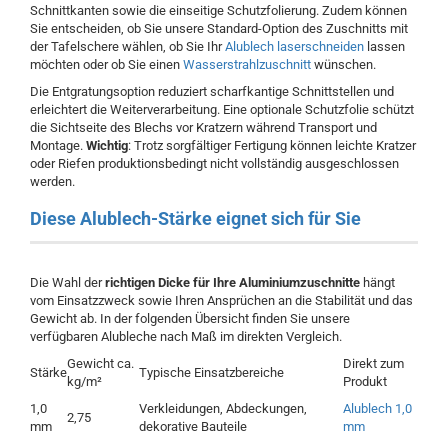
Schnittkanten sowie die einseitige Schutzfolierung. Zudem können
Sie entscheiden, ob Sie unsere Standard-Option des Zuschnitts mit
der Tafelschere wählen, ob Sie Ihr
Alublech laserschneiden
lassen
möchten oder ob Sie einen
Wasserstrahlzuschnitt
wünschen.
Die Entgratungsoption reduziert scharfkantige Schnittstellen und
erleichtert die Weiterverarbeitung. Eine optionale Schutzfolie schützt
die Sichtseite des Blechs vor Kratzern während Transport und
Montage.
Wichtig
: Trotz sorgfältiger Fertigung können leichte Kratzer
oder Riefen produktionsbedingt nicht vollständig ausgeschlossen
werden.
Diese Alublech-Stärke eignet sich für Sie
Die Wahl der
richtigen Dicke für Ihre Aluminiumzuschnitte
hängt
vom Einsatzzweck sowie Ihren Ansprüchen an die Stabilität und das
Gewicht ab. In der folgenden Übersicht finden Sie unsere
verfügbaren Alubleche nach Maß im direkten Vergleich.
Gewicht ca.
Direkt zum
Stärke
Typische Einsatzbereiche
kg/m²
Produkt
1,0
Verkleidungen, Abdeckungen,
Alublech 1,0
2,75
mm
dekorative Bauteile
mm