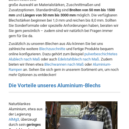
große Auswahl an Materialstärken, Zuschnittmaßen und
Zusatzoptionen. Standardmäßig sind
Breiten von
50 mm bis 1500
mm
und
Längen von
50 mm bis 3000 mm
möglich. Die verfügbaren
Blechstärken beginnen bei 1,0 mm und reichen bis 8,0 mm. Sollten
Sie Sonderformate oder spezielle Anforderungen haben, beraten wir
Sie gern persönlich – zudem sind wir natürlich bei Fragen immer
gern für Sie da.
Zusätzlich zu unseren Blechen aus Alu können Sie bei uns
zahlreiche weitere
Blechzuschnitte
und fertige Produkte bequem
online konfigurieren. Dazu gehört zum Beispiel
pulverbeschichtetes
Alublech nach Maß
oder auch
Edelstahlblech nach Maß
. Zudem
bieten wir Ihnen etwa
Blechwannen nach Maß
oder
Aluminium-
Rampen
an. Sehen Sie sich gern in unserem Sortiment um, um noch
mehr Optionen zu entdecken!
Die Vorteile unseres Aluminium-Blechs
Naturblankes
Aluminium, etwa aus
der Legierung
AlMg3
, überzeugt
durch sein
geringes