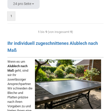
24 pro Seite
1
1
bis
9
(von insgesamt
9
)
Ihr individuell zugeschnittenes Alublech nach
Maß
Wenn es um
Alublech nach
Maß
geht, sind
wir Ihr
zuverlässiger
Ansprechpartner.
Wir schneiden die
Bleche und
Platten präzise
nach Ihren
Vorgaben zu und
bieten Ihnen eine