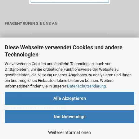
FRAGEN? RUFEN SIE UNS AN!
Alufritze Inh. Javier Frangenheim
Diese Webseite verwendet Cookies und andere
Seeburger Str. 13
Technologien
13581 Berlin
Wir verwenden Cookies und ähnliche Technologien, auch von
Telefon:
030/239 288 19
Drittanbietern, um die ordentliche Funktionsweise der Website zu
E-Mail:
service@alufritze.de
gewährleisten, die Nutzung unseres Angebotes zu analysieren und Ihnen
ein bestmögliches Einkaufserlebnis bieten zu können. Weitere
Informationen finden Sie in unserer
Datenschutzerklärung
.
Pulverbeschichtung
Öffnungszeiten & Anfahrt
Alle Akzeptieren
Bestellstatus Information
Nur Notwendige
Weitere Informationen
Shopsoftware
by Gambio.de © 2023