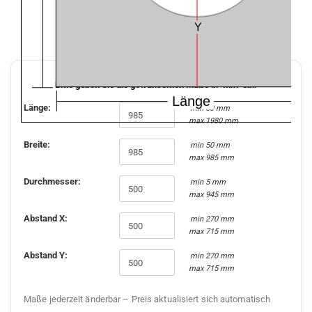
Bitte geben Sie die gewünschten Maße in "mm" ein.
Länge:
min 50 mm
max 1980 mm
Breite:
min 50 mm
max 985 mm
Durchmesser:
min 5 mm
max
945
mm
Abstand X:
min
270
mm
max
715
mm
Abstand Y:
min
270
mm
max
715
mm
Maße jederzeit änderbar – Preis aktualisiert sich automatisch