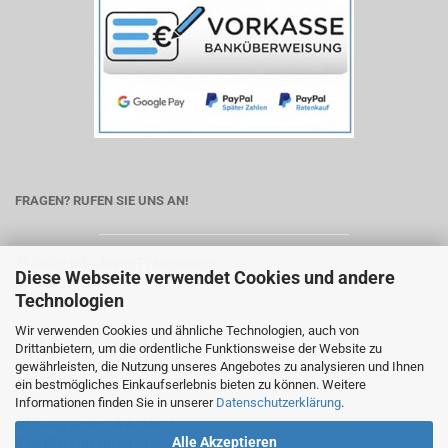
FRAGEN? RUFEN SIE UNS AN!
Alufritze Inh. Javier Frangenheim
Diese Webseite verwendet Cookies und andere
Seeburger Str. 13
Technologien
13581 Berlin
Wir verwenden Cookies und ähnliche Technologien, auch von
Telefon:
030/239 288 19
Drittanbietern, um die ordentliche Funktionsweise der Website zu
E-Mail:
service@alufritze.de
gewährleisten, die Nutzung unseres Angebotes zu analysieren und Ihnen
ein bestmögliches Einkaufserlebnis bieten zu können. Weitere
Informationen finden Sie in unserer
Datenschutzerklärung
.
Pulverbeschichtung
Öffnungszeiten & Anfahrt
Alle Akzeptieren
Bestellstatus Information