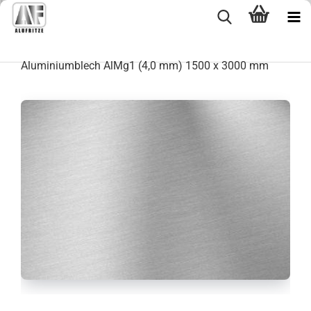
Aluminiumblech AlMg1 (4,0 mm) 1500 x 3000 mm