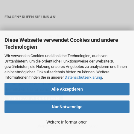
FRAGEN? RUFEN SIE UNS AN!
Alufritze Inh. Javier Frangenheim
Diese Webseite verwendet Cookies und andere
Seeburger Str. 13
Technologien
13581 Berlin
Wir verwenden Cookies und ähnliche Technologien, auch von
Telefon:
030/239 288 19
Drittanbietern, um die ordentliche Funktionsweise der Website zu
E-Mail:
service@alufritze.de
gewährleisten, die Nutzung unseres Angebotes zu analysieren und Ihnen
ein bestmögliches Einkaufserlebnis bieten zu können. Weitere
Informationen finden Sie in unserer
Datenschutzerklärung
.
Pulverbeschichtung
Öffnungszeiten & Anfahrt
Alle Akzeptieren
Bestellstatus Information
Nur Notwendige
Weitere Informationen
Shopsoftware
by Gambio.de © 2023